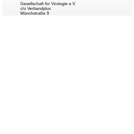
Gesellschaft für Virologie e.V.
c/o Verbandplus
Münchstraße 9
D-63739 Aschaffenburg
Email
:
geschaeftsstelle@g-f-v.org
LINKS
Impressum
Datenschutz
NEWSLETTER
Bleibt informiert über die wichtigsten Themen rund um die
GfV e.V.
Folgen
Folgen
Wir benutzen auf unserer Website einige grundlegende Cookies um
Ihnen eine optimale Nutzererfahrung zu ermöglichen. Durch Ihre
Bestätigung, stimmen Sie diesen Cookies zu.
Akzeptieren
Mehr erfahren