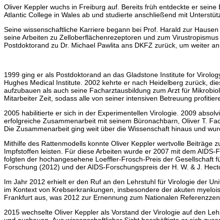
Oliver Keppler wuchs in Freiburg auf. Bereits früh entdeckte er seine
Atlantic College in Wales ab und studierte anschließend mit Unterst
Seine wissenschaftliche Karriere begann bei Prof. Harald zur Hausen 
seine Arbeiten zu Zelloberflächenrezeptoren und zum Virustropismus 
Postdoktorand zu Dr. Michael Pawlita ans DKFZ zurück, um weiter a
1999 ging er als Postdoktorand an das Gladstone Institute for Virolo
Hughes Medical Institute. 2002 kehrte er nach Heidelberg zurück, dies
aufzubauen als auch seine Facharztausbildung zum Arzt für Mikrobiolo
Mitarbeiter Zeit, sodass alle von seiner intensiven Betreuung profitie
2005 habilitierte er sich in der Experimentellen Virologie. 2009 abso
erfolgreiche Zusammenarbeit mit seinem Büronachbarn, Oliver T. Fac
Die Zusammenarbeit ging weit über die Wissenschaft hinaus und wur
Mithilfe des Rattenmodells konnte Oliver Keppler wertvolle Beiträge 
Impfstoffen leisten. Für diese Arbeiten wurde er 2007 mit dem AIDS-
folgten der hochangesehene Loeffler-Frosch-Preis der Gesellschaft fü
Forschung (2012) und der AIDS-Forschungspreis der H. W. & J. Hecto
Im Jahr 2012 erhielt er den Ruf an den Lehrstuhl für Virologie der Un
im Kontext von Krebserkrankungen, insbesondere der akuten myeloisc
Frankfurt aus, was 2012 zur Ernennung zum Nationalen Referenzzent
2015 wechselte Oliver Keppler als Vorstand der Virologie auf den Le
und ausbauen. Aus wissenschaftlicher Sicht beschäftigte er sich zusa