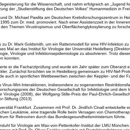
 Begeisterung für die Wissenschaft, und nahm erfolgreich an „Jugend fo
ützung der „Studienstiftung des Deutschen Volkes“ Humanmedizin in Fre
und Dr. Michael Pawlita am Deutschen Krebsforschungszentrum in Heidel
1995 zum Dr. med. promoviert. Nach einer Assistenzzeit in der Inneren
n den Themen Virustropismus und Oberflächenglykosylierung zu forsch
gy zu Dr. Mark Goldsmith, um ein Rattenmodell für eine HIV-Infektion zu
es Mal an das Institut für Virologie der Universität Heidelberg (Direkt
gie, Virologie und Infektionsepidemiologie zu absolvieren. Trotz diese
ren konnten.
lvierte er die Facharztprüfung und wurde ein Jahr später zum Oberarzt e
kler. Zunächst forschten sie in Heidelberg gemeinsam zu HIV-Nef-Pro
de auch in sportlichen Wettbewerben zwischen der Keppler- und der F
zu Virus-Wirt-Interaktionen, insbesondere zu sogenannten Restriktions
Forschungspreis der Deutschen Gesellschaft für Infektiologie und dem
r Virologie (2008), der Wolfgang-Stille-Preis der Paul-Ehrlich-Gesell
r-Stiftung (2013).
iversität Frankfurt. Zusammen mit Prof. Dr. Jindřich Cinatl entwickelte
hen Leukämie, eine tragende Rolle beim Versagen von Chemotherapien 
rum für Retroviren durch das Bundesgesundheitsministerium führte.
hrstuhl für Virologie am Max-von-Pettenkofer-Institut der LMU München
mmen mit Prof. Dr. Oliver Fackler weiterhin mit Restriktionsfaktoren w