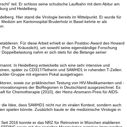
rscht” teil. Er schloss seine schulische Laufbahn mit dem Abitur am
iburg und Heidelberg.
berg. Hier stand die Virologie bereits im Mittelpunkt. Er wurde für
 Medizin am Kantonsspital Bruderholz in Basel kehrte er als
en.
 etablieren. Für diese Arbeit erhielt er den Postdoc-Award des Howard
or: Prof. Dr. Kräusslich), um sowohl seine eigenständige Forschung
r Doppelbelastung nahm er sich stets für die Belange seiner
rnannt. In Heidelberg entwickelte sich eine sehr intensive und
teinen, später zu CD317/Tetherin und SAMHD1 in ruhenden T-Zellen.
ackler-Gruppe mit eigenem Pokal ausgetragen.
faktoren, sowie zur präklinischen Testung von HIV-Medikamenten und -
 Innovationspreis der BioRegionen in Deutschland ausgezeichnet. Es
schaft für Chemotherapie (2010), der Heinz-Ansmann-Preis für AIDS-
 er die Idee, dass SAMHD1 nicht nur im viralen Kontext, sondern auch
spielen könnte. Zusätzlich baute er die medizinische Virologie in
. Seit 2016 konnte er das NRZ für Retroviren in München etablieren
ie SERINC sowie mit der gezielten Manipulation primärer Immunzellen.