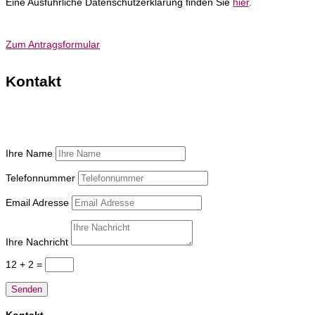
Eine Ausführliche Datenschutzerklärung finden Sie
hier
.
Zum Antragsformular
Kontakt
Fragen, Feedback und Wünsche können Sie per Mail
(
geschaeftsstelle@g-f-v.org
) oder mit dem Kontaktformular an uns
adressieren.
Ihre Name
Telefonnummer
Email Adresse
Ihre Nachricht
12 + 2
=
Senden