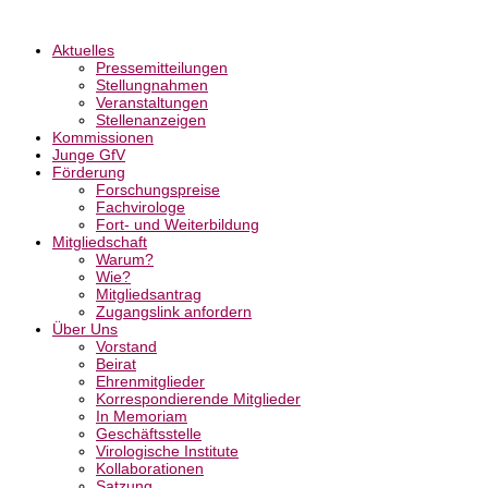
Aktuelles
Pressemitteilungen
Stellungnahmen
Veranstaltungen
Stellenanzeigen
Kommissionen
Junge GfV
Förderung
Forschungspreise
Fachvirologe
Fort- und Weiterbildung
Mitgliedschaft
Warum?
Wie?
Mitgliedsantrag
Zugangslink anfordern
Über Uns
Vorstand
Beirat
Ehrenmitglieder
Korrespondierende Mitglieder
In Memoriam
Geschäftsstelle
Virologische Institute
Kollaborationen
Satzung