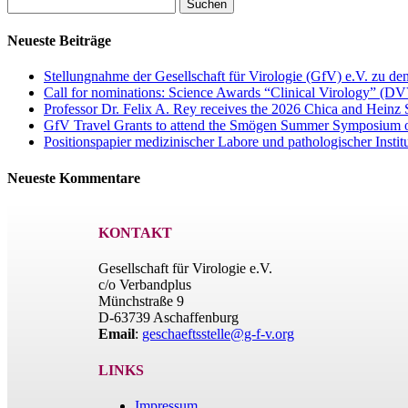
Suchen
nach:
Neueste Beiträge
Stellungnahme der Gesellschaft für Virologie (GfV) e.V. zu 
Call for nominations: Science Awards “Clinical Virology” (DV
Professor Dr. Felix A. Rey receives the 2026 Chica and Heinz
GfV Travel Grants to attend the Smögen Summer Symposium 
Positionspapier medizinischer Labore und pathologischer Institu
Neueste Kommentare
KONTAKT
Gesellschaft für Virologie e.V.
c/o Verbandplus
Münchstraße 9
D-63739 Aschaffenburg
Email
:
geschaeftsstelle@g-f-v.org
LINKS
Impressum