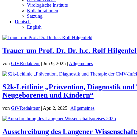
Virologische Institute
Kollaborationen
Satzung
Deutsch
English
Trauer um Prof. Dr. Dr. h.c. Rolf Hilgenfe
von
GfVRedakteur
|
Juli 9, 2025
|
Allgemeines
S2k-Leitlinie „Prävention, Diagnostik un
Neugeborenen und Kindern“
von
GfVRedakteur
|
Apr. 2, 2025
|
Allgemeines
Ausschreibung des Langener Wissenschafts