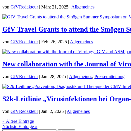
von
GfVRedakteur
|
März 21, 2025
|
Allgemeines
GfV Travel Grants to attend the Smögen
von
GfVRedakteur
|
Feb. 26, 2025
|
Allgemeines
New collaboration with the Journal of Vi
von
GfVRedakteur
|
Jan. 28, 2025
|
Allgemeines
,
Pressemitteilung
S2k-Leitlinie „Virusinfektionen bei Organ
von
GfVRedakteur
|
Jan. 2, 2025
|
Allgemeines
« Ältere Einträge
Nächste Einträge »