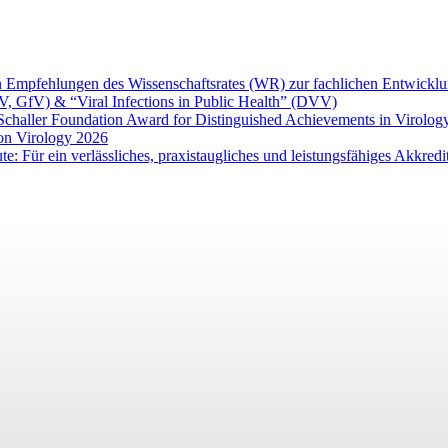
den Empfehlungen des Wissenschaftsrates (WR) zur fachlichen Entwick
V, GfV) & “Viral Infections in Public Health” (DVV)
 Schaller Foundation Award for Distinguished Achievements in Virolog
on Virology 2026
te: Für ein verlässliches, praxistaugliches und leistungsfähiges Akkred