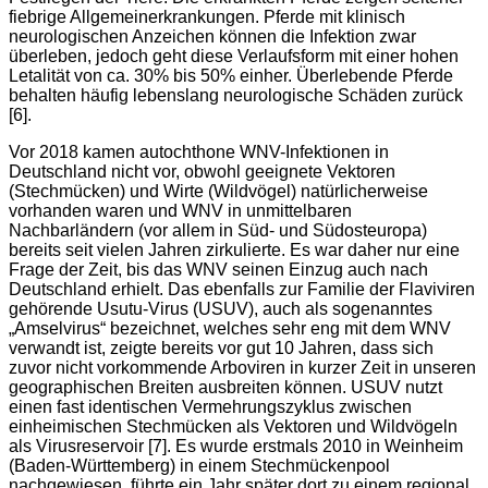
fiebrige Allgemeinerkrankungen. Pferde mit klinisch
neurologischen Anzeichen können die Infektion zwar
überleben, jedoch geht diese Verlaufsform mit einer hohen
Letalität von ca. 30% bis 50% einher. Überlebende Pferde
behalten häufig lebenslang neurologische Schäden zurück
[6].
Vor 2018 kamen autochthone WNV-Infektionen in
Deutschland nicht vor, obwohl geeignete Vektoren
(Stechmücken) und Wirte (Wildvögel) natürlicherweise
vorhanden waren und WNV in unmittelbaren
Nachbarländern (vor allem in Süd- und Südosteuropa)
bereits seit vielen Jahren zirkulierte. Es war daher nur eine
Frage der Zeit, bis das WNV seinen Einzug auch nach
Deutschland erhielt. Das ebenfalls zur Familie der Flaviviren
gehörende Usutu-Virus (USUV), auch als sogenanntes
„Amselvirus“ bezeichnet, welches sehr eng mit dem WNV
verwandt ist, zeigte bereits vor gut 10 Jahren, dass sich
zuvor nicht vorkommende Arboviren in kurzer Zeit in unseren
geographischen Breiten ausbreiten können. USUV nutzt
einen fast identischen Vermehrungszyklus zwischen
einheimischen Stechmücken als Vektoren und Wildvögeln
als Virusreservoir [7]. Es wurde erstmals 2010 in Weinheim
(Baden-Württemberg) in einem Stechmückenpool
nachgewiesen, führte ein Jahr später dort zu einem regional