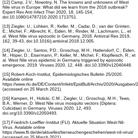
[12] Camp, J.V.; Nowotny, N. The knowns and unknowns of West
Nile virus in Europe: What did we learn from the 2018 outbreak?
Expert Rev Anti Infect Ther 2020, 18, 145-154,
doi:10.1080/14787210.2020.1713751.
[13] Ziegler, U.; Lühken, R.; Keller, M.; Cadar, D.; van der Grinten,
E.; Michel, F.; Albrecht, K.; Eiden, M.; Rinder, M.; Lachmann, L., et
al. West Nile virus epizootic in Germany, 2018. Antiviral Res 2019,
162, 39-43, doi:10.1016/j.antiviral.2018.12.005.
[14] Ziegler, U.; Santos, P.D.; Groschup, M.H.; Hattendorf, C.; Eiden,
M.; Höper, D.; Eisermann, P.; Keller, M.; Michel, F.; Klopfleisch, R.; et
al. West Nile virus epidemic in Germany triggered by epizootic
emergence, 2019. Viruses 2020, 12, 448. doi:10.3390/v12040448.
[15] Robert-Koch-Institut, Epidemiologisches Bulletin 25/2020.
Available online
https://www.rki.de/DE/Content/Infekt/EpidBull/Archiv/2020/Ausgaben/
(accessed on 25 March 2021).
[16] Kampen, H.; Holicki, C.M.; Ziegler, U.; Groschup, M.H.; Tews,
B.A.; Werner, D. West Nile virus mosquito vectors (Diptera:
Culicidae) in Germany. Viruses 2020, 12, 493.
doi.org/10.3390/v12050493.
[17] Friedrich-Loeffler-Institut (FLI). Aktuelle Situation West-Nil-
Virus. Avialable online
https://www.fli.de/de/aktuelles/tierseuchengeschehen/west-nil-virus/
(accessed on 25 March 2021).