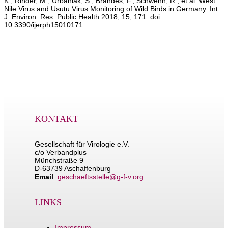
K.; Rinder, M.; Urbaniak, S.; Brandes, F.; Schwehn, R.; et al. West
Nile Virus and Usutu Virus Monitoring of Wild Birds in Germany. Int.
J. Environ. Res. Public Health 2018, 15, 171. doi:
10.3390/ijerph15010171.
KONTAKT
Gesellschaft für Virologie e.V.
c/o Verbandplus
Münchstraße 9
D-63739 Aschaffenburg
Email
:
geschaeftsstelle@g-f-v.org
LINKS
Impressum