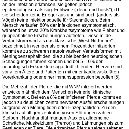
an der Infektion erkranken, sie gelten jedoch
epidemiologisch als sog. Fehlwirte („dead-end-hosts”), d.h.
sie scheiden keine Erreger aus und sind auch (anders als
Vögel) keine Infektionsquelle für Stechmücken. Beim
Mensch verlaufen 80% der Infektionen asymptomatisch,
während bei etwa 20% Krankheitssymptome wie Fieber und
grippeähnliche Erscheinungen auftreten. Diese milde
Verlaufsform wird als das klassische „West-Nil-Fieber“
bezeichnet. In weniger als einem Prozent der Infizierten
kommt es zu schweren neuroinvasiven Verlaufsformen mit
Meningoenzephalitiden, die zu bleibenden neurologischen
Schädigungen führen können und bei 5–10% der
neurologisch Erkrankten sogar tödlich enden. Hiervon sind
vor allem Ältere und Patienten mit einer kardiovaskulären
Vorerkrankung oder einer Immunsuppression betroffen [5].
Die Mehrzahl der Pferde, die mit WNV infiziert werden,
entwickeln ähnlich dem Menschen keinerlei klinische
Symptomatik. Bei etwa 8% der infizierten Pferde kommt es
jedoch zu deutlichen zentralnervösen Ausfallerscheinungen
aufgrund von Meningitiden oder Enzephalitiden. Zu den
klinisch auffälligen zentralnervösen Störungen zählen
Stolpern, Nachhandlähmungen, Ataxien, allgemeine
Schwäche, Muskelzittern (Tremor) und Lähmungen bis zum
Festliegen der Tiere. Die erkrankten Pferde zeigen seltener