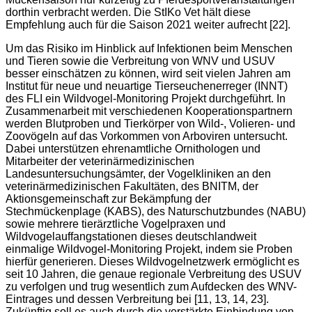
dorthin verbracht werden. Die StIKo Vet hält diese
Empfehlung auch für die Saison 2021 weiter aufrecht [22].
Um das Risiko im Hinblick auf Infektionen beim Menschen
und Tieren sowie die Verbreitung von WNV und USUV
besser einschätzen zu können, wird seit vielen Jahren am
Institut für neue und neuartige Tierseuchenerreger (INNT)
des FLI ein Wildvogel-Monitoring Projekt durchgeführt. In
Zusammenarbeit mit verschiedenen Kooperationspartnern
werden Blutproben und Tierkörper von Wild-, Volieren- und
Zoovögeln auf das Vorkommen von Arboviren untersucht.
Dabei unterstützen ehrenamtliche Ornithologen und
Mitarbeiter der veterinärmedizinischen
Landesuntersuchungsämter, der Vogelkliniken an den
veterinärmedizinischen Fakultäten, des BNITM, der
Aktionsgemeinschaft zur Bekämpfung der
Stechmückenplage (KABS), des Naturschutzbundes (NABU)
sowie mehrere tierärztliche Vogelpraxen und
Wildvogelauffangstationen dieses deutschlandweit
einmalige Wildvogel-Monitoring Projekt, indem sie Proben
hierfür generieren. Dieses Wildvogelnetzwerk ermöglicht es
seit 10 Jahren, die genaue regionale Verbreitung des USUV
zu verfolgen und trug wesentlich zum Aufdecken des WNV-
Eintrages und dessen Verbreitung bei [11, 13, 14, 23].
Zukünftig soll es auch durch die verstärkte Einbindung von