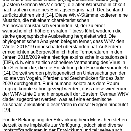
„Eastern German WNV clade“), die aller Wahrscheinlichkeit
nach auf ein einzelnes Eintragsereignis nach Deutschland
zurückzuführen sind [14]. Diese WNV-Stämme kodieren eine
Mutation, die mit einem charakteristischen
Aminosäureaustausch verbunden ist, der zu einer
wahrscheinlich höheren viralen Fitness führt, wodurch die
starke geographische Ausbreitung hergeleitet wird. Die
phylogenetischen Analysen belegen ferner, dass WNV den
Winter 2018/19 unbeschadet überstanden hat. Außerdem
ermöglichten außergewöhnlich hohe Temperaturen in den
Jahren 2018/2019 eine niedrige extrinsische Inkubationszeit
(EIP), d. h. eine zeitlich schnellere Vermehrung des Virus in
der Stechmücke, die die Entstehung der Epizootie vorantrieb
[14]. Derzeit werden phylogenetischen Untersuchungen der
Isolate von Vögeln, Pferden und Stechmücken für das Jahr
2020 durchgeführt. Für 9 humane Isolate aus dem Raum
Leipzig konnte schon gezeigt werden, dass diese wiederum
der WNV-Linie 2 und hier speziell der „Eastern German WNV
clade“ zugeordnet werden, was auf eine endemische
saisonale Zirkulation dieser Viren in dieser Region hindeutet
[19].
Für die Bekämpfung der Erkrankung beim Menschen stehen
derzeit keine Impfstoffe zur Verfügung, jedoch sind diverse
Impfstoffkandidaten in der Entwicklung und teilweise auch