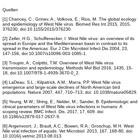
Quellen
[1] Chancey, C.; Grinev, A.; Volkova, E.; Rios, M. The global ecology
and epidemiology of West Nile virus. Biomed Res Int 2015, 2015,
376230, doi:10.1155/2015/376230.
[2] Zeller, H.G.; Schuffenecker, I. West Nile virus: an overview of its
spread in Europe and the Mediterranean basin in contrast to its
spread in the Americas. Eur J Clin Microbiol Infect Dis 2004, 23,
147-156, doi:10.1007/s10096-003-1085-1.
[3] Troupin, A.; Colpitts, T.M. Overview of West Nile virus
transmission and epidemiology. Methods Mol Biol 2016, 1435, 15-
18, doi:10.1007/978-1-4939-3670-0_2.
[4] LaDeau, S.L.; Kilpatrick, A.M.; Marra, P.P. West Nile virus
emergence and large-scale declines of North American bird
populations. Nature 2007, 447, 710–713, doi: 10.1038/nature05829.
[5] Yeung, M.W.; Shing, E.; Nelder, M.; Sander, B. Epidemiologic and
clinical parameters of West Nile virus infections in humans: A
scoping review. BMC Infect. Dis. 2017, 17, 609. doi:
10.1186/s12879-017-2637-9.
[6] Angenvoort, J.; Brault, A.C.; Bowen, R.A.; Groschup, M.H. West
Nile viral infection of equids. Vet Microbiol. 2013, 167, 168-80, doi:
10.1016/j.vetmic.2013.08.013.