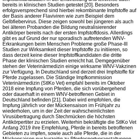
bereits in klinischen Studien getestet [20]. Besonders
erfolgsversprechend sind hierbei rekombinante Impfstoffe auf
der Basis anderer Flaviviren wie zum Beispiel dem
Gelbfiebervirus. Diese zeigen sowohl bei jüngeren als auch
bei älteren Probanden die Bildung neutralisierender
Antikörper bereits nach der ersten Impfstoffdosis. Allerdings
gibt es auf Grund der nur sporadisch auftretenden WNV-
Erkrankungen beim Menschen Probleme große Phase-III
Studien zur Wirksamkeit dieser Impfstoffe zu initiieren, so
dass derzeit keine dieser Impfstoffkandidaten die dritte
Phase der klinischen Studien erreicht hat. Demgegenüber
stehen der Veterinärmedizin einige wirksame WNV-Vakzinen
zur Verfügung. In Deutschland sind derzeit drei Impfstoffe für
Pferde zugelassen. Die Ständige Impfkommission
Veterinärmedizin (StIKo Vet) empfahl bereits im Oktober
2018 eine Impfung von Pferden, die sich vorübergehend
oder dauerhaft in einem WNV-betroffenen Gebiet in
Deutschland befinden [21]. Dabei wird empfohlen, die
Impfung jährlich vor der Mückensaison im Frühjahr zu
wiederholen, um in der Zeit der wahrscheinlichsten
Virusübertragung durch Stechmücken die höchsten
Antikörpertiter zu erzielen. Weiterhin bekräftigte die StIKo Vet
Anfang 2019 ihre Empfehlung, Pferde in bereits betroffenen
Gebieten zu impfen, sowie auch alle Pferde, die in der
Mückensaison nur kurzeitig zu Pferdesportveranstaltungen