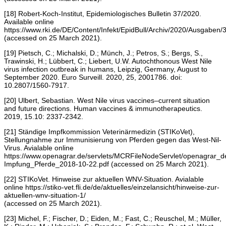
[18] Robert-Koch-Institut, Epidemiologisches Bulletin 37/2020.
Available online
https://www.rki.de/DE/Content/Infekt/EpidBull/Archiv/2020/Ausgaben/
(accessed on 25 March 2021).
[19] Pietsch, C.; Michalski, D.; Münch, J.; Petros, S.; Bergs, S.,
Trawinski, H.; Lübbert, C.; Liebert, U.W. Autochthonous West Nile
virus infection outbreak in humans, Leipzig, Germany, August to
September 2020. Euro Surveill. 2020, 25, 2001786. doi:
10.2807/1560-7917.
[20] Ulbert, Sebastian. West Nile virus vaccines–current situation
and future directions. Human vaccines & immunotherapeutics.
2019, 15.10: 2337-2342.
[21] Ständige Impfkommission Veterinärmedizin (STIKoVet),
Stellungnahme zur Immunisierung von Pferden gegen das West-Nil-
Virus. Avialable online
https://www.openagrar.de/servlets/MCRFileNodeServlet/openagrar
Impfung_Pferde_2018-10-22.pdf (accessed on 25 March 2021).
[22] STIKoVet. Hinweise zur aktuellen WNV-Situation. Avialable
online https://stiko-vet.fli.de/de/aktuelles/einzelansicht/hinweise-zur-
aktuellen-wnv-situation-1/
(accessed on 25 March 2021).
[23] Michel, F.; Fischer, D.; Eiden, M.; Fast, C.; Reuschel, M.; Müller,