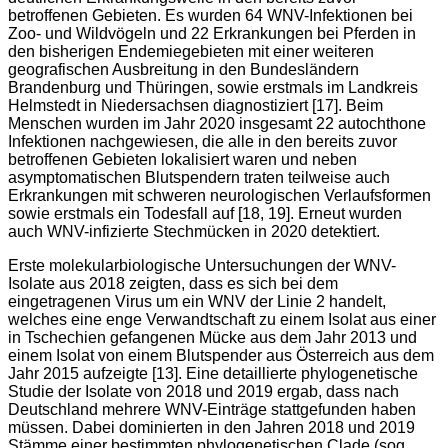
betroffenen Gebieten. Es wurden 64 WNV-Infektionen bei
Zoo- und Wildvögeln und 22 Erkrankungen bei Pferden in
den bisherigen Endemiegebieten mit einer weiteren
geografischen Ausbreitung in den Bundesländern
Brandenburg und Thüringen, sowie erstmals im Landkreis
Helmstedt in Niedersachsen diagnostiziert [17]. Beim
Menschen wurden im Jahr 2020 insgesamt 22 autochthone
Infektionen nachgewiesen, die alle in den bereits zuvor
betroffenen Gebieten lokalisiert waren und neben
asymptomatischen Blutspendern traten teilweise auch
Erkrankungen mit schweren neurologischen Verlaufsformen
sowie erstmals ein Todesfall auf [18, 19]. Erneut wurden
auch WNV-infizierte Stechmücken in 2020 detektiert.
Erste molekularbiologische Untersuchungen der WNV-
Isolate aus 2018 zeigten, dass es sich bei dem
eingetragenen Virus um ein WNV der Linie 2 handelt,
welches eine enge Verwandtschaft zu einem Isolat aus einer
in Tschechien gefangenen Mücke aus dem Jahr 2013 und
einem Isolat von einem Blutspender aus Österreich aus dem
Jahr 2015 aufzeigte [13]. Eine detaillierte phylogenetische
Studie der Isolate von 2018 und 2019 ergab, dass nach
Deutschland mehrere WNV-Einträge stattgefunden haben
müssen. Dabei dominierten in den Jahren 2018 und 2019
Stämme einer bestimmten phylogenetischen Clade (sog.