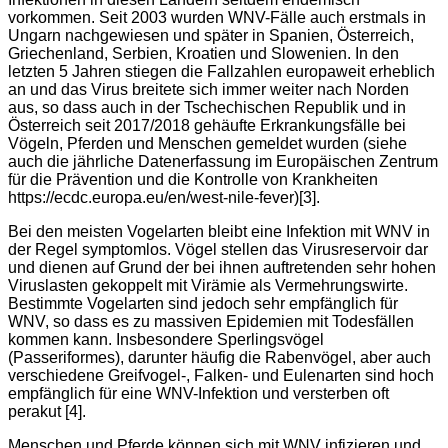
vorkommen. Seit 2003 wurden WNV-Fälle auch erstmals in
Ungarn nachgewiesen und später in Spanien, Österreich,
Griechenland, Serbien, Kroatien und Slowenien. In den
letzten 5 Jahren stiegen die Fallzahlen europaweit erheblich
an und das Virus breitete sich immer weiter nach Norden
aus, so dass auch in der Tschechischen Republik und in
Österreich seit 2017/2018 gehäufte Erkrankungsfälle bei
Vögeln, Pferden und Menschen gemeldet wurden (siehe
auch die jährliche Datenerfassung im Europäischen Zentrum
für die Prävention und die Kontrolle von Krankheiten
https://ecdc.europa.eu/en/west-nile-fever)[3].
Bei den meisten Vogelarten bleibt eine Infektion mit WNV in
der Regel symptomlos. Vögel stellen das Virusreservoir dar
und dienen auf Grund der bei ihnen auftretenden sehr hohen
Viruslasten gekoppelt mit Virämie als Vermehrungswirte.
Bestimmte Vogelarten sind jedoch sehr empfänglich für
WNV, so dass es zu massiven Epidemien mit Todesfällen
kommen kann. Insbesondere Sperlingsvögel
(Passeriformes), darunter häufig die Rabenvögel, aber auch
verschiedene Greifvogel-, Falken- und Eulenarten sind hoch
empfänglich für eine WNV-Infektion und versterben oft
perakut [4].
Menschen und Pferde können sich mit WNV infizieren und