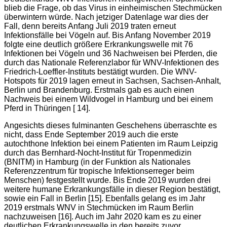
blieb die Frage, ob das Virus in einheimischen Stechmücken
überwintern würde. Nach jetziger Datenlage war dies der
Fall, denn bereits Anfang Juli 2019 traten erneut
Infektionsfälle bei Vögeln auf. Bis Anfang November 2019
folgte eine deutlich größere Erkrankungswelle mit 76
Infektionen bei Vögeln und 36 Nachweisen bei Pferden, die
durch das Nationale Referenzlabor für WNV-Infektionen des
Friedrich-Loeffler-Instituts bestätigt wurden. Die WNV-
Hotspots für 2019 lagen erneut in Sachsen, Sachsen-Anhalt,
Berlin und Brandenburg. Erstmals gab es auch einen
Nachweis bei einem Wildvogel in Hamburg und bei einem
Pferd in Thüringen [ 14].
Angesichts dieses fulminanten Geschehens überraschte es
nicht, dass Ende September 2019 auch die erste
autochthone Infektion bei einem Patienten im Raum Leipzig
durch das Bernhard-Nocht-Institut für Tropenmedizin
(BNITM) in Hamburg (in der Funktion als Nationales
Referenzzentrum für tropische Infektionserreger beim
Menschen) festgestellt wurde. Bis Ende 2019 wurden drei
weitere humane Erkrankungsfälle in dieser Region bestätigt,
sowie ein Fall in Berlin [15]. Ebenfalls gelang es im Jahr
2019 erstmals WNV in Stechmücken im Raum Berlin
nachzuweisen [16]. Auch im Jahr 2020 kam es zu einer
deutlichen Erkrankungswelle in den bereits zuvor