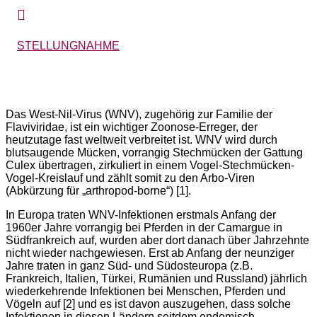

STELLUNGNAHME
Das West-Nil-Virus (WNV), zugehörig zur Familie der
Flaviviridae, ist ein wichtiger Zoonose-Erreger, der
heutzutage fast weltweit verbreitet ist. WNV wird durch
blutsaugende Mücken, vorrangig Stechmücken der Gattung
Culex übertragen, zirkuliert in einem Vogel-Stechmücken-
Vogel-Kreislauf und zählt somit zu den Arbo-Viren
(Abkürzung für „arthropod-borne“) [1].
In Europa traten WNV-Infektionen erstmals Anfang der
1960er Jahre vorrangig bei Pferden in der Camargue in
Südfrankreich auf, wurden aber dort danach über Jahrzehnte
nicht wieder nachgewiesen. Erst ab Anfang der neunziger
Jahre traten in ganz Süd- und Südosteuropa (z.B.
Frankreich, Italien, Türkei, Rumänien und Russland) jährlich
wiederkehrende Infektionen bei Menschen, Pferden und
Vögeln auf [2] und es ist davon auszugehen, dass solche
Infektionen in diesen Ländern seitdem endemisch