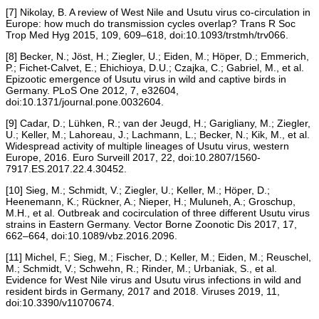
[7] Nikolay, B. A review of West Nile and Usutu virus co-circulation in
Europe: how much do transmission cycles overlap? Trans R Soc
Trop Med Hyg 2015, 109, 609–618, doi:10.1093/trstmh/trv066.
[8] Becker, N.; Jöst, H.; Ziegler, U.; Eiden, M.; Höper, D.; Emmerich,
P.; Fichet-Calvet, E.; Ehichioya, D.U.; Czajka, C.; Gabriel, M., et al.
Epizootic emergence of Usutu virus in wild and captive birds in
Germany. PLoS One 2012, 7, e32604,
doi:10.1371/journal.pone.0032604.
[9] Cadar, D.; Lühken, R.; van der Jeugd, H.; Garigliany, M.; Ziegler,
U.; Keller, M.; Lahoreau, J.; Lachmann, L.; Becker, N.; Kik, M., et al.
Widespread activity of multiple lineages of Usutu virus, western
Europe, 2016. Euro Surveill 2017, 22, doi:10.2807/1560-
7917.ES.2017.22.4.30452.
[10] Sieg, M.; Schmidt, V.; Ziegler, U.; Keller, M.; Höper, D.;
Heenemann, K.; Rückner, A.; Nieper, H.; Muluneh, A.; Groschup,
M.H., et al. Outbreak and cocirculation of three different Usutu virus
strains in Eastern Germany. Vector Borne Zoonotic Dis 2017, 17,
662–664, doi:10.1089/vbz.2016.2096.
[11] Michel, F.; Sieg, M.; Fischer, D.; Keller, M.; Eiden, M.; Reuschel,
M.; Schmidt, V.; Schwehn, R.; Rinder, M.; Urbaniak, S., et al.
Evidence for West Nile virus and Usutu virus infections in wild and
resident birds in Germany, 2017 and 2018. Viruses 2019, 11,
doi:10.3390/v11070674.