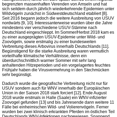
begrenzten massenhaften Verenden von Amseln und hat
sich seitdem durch jährlich wiederkehrende Epidemien unter
Wildvögeln zunächst in Südwestdeutschland etabliert [8].
Seit 2016 begann jedoch die weitere Ausbreitung von USUV
nordwärts [9, 10]. Interessanterweise wurden über die Jahre
mindestens vier verschiedene USUV-Stämme nach
Deutschland eingeschleppt. Im Sommer/Herbst 2018 kam es
zu einer ausgeprägten USUV-Epidemie unter Wild- und
Zoovögeln, sowie erstmalig zu einer bundesweiten
Verbreitung dieses Arbovirus innerhalb Deutschlands [11].
Begünstigend für die starke Ausbreitung waren vermutlich
vorteilhafte klimatische Verhältnisse, denn ein
überdurchschnittlich warmer Sommer mit sehr lang
anhaltenden Hitzeperioden und ein vorgelagertes feuchtes
Frühjahr haben die Virusvermehrung in den Stechmücken
sehr begünstigt.
Dadurch wurde die geografische Verbreitung nicht nur für
USUV sondern auch für WNV innerhalb der Europäischen
Union in der Saison 2018 stark forciert [12]. Ende August
2018 wurde erstmals in Halle (Saale) ein WNV-infizierter
Zoovogel gefunden [13] und bis Jahresende dann weitere 11
Fälle bei einheimischen Wild- und Volierenvögeln. Ferner
wurden bei zwei klinisch erkrankten Pferden im östlichen Teil
Deutschlands WNV-Infektionen nachgewiesen. Spannend