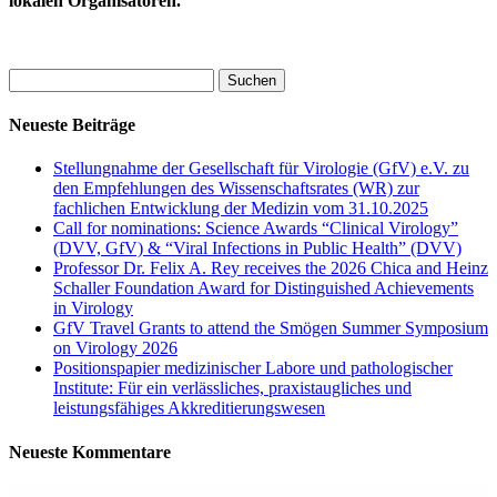
lokalen Organisatoren.
Suchen
nach:
Neueste Beiträge
Stellungnahme der Gesellschaft für Virologie (GfV) e.V. zu
den Empfehlungen des Wissenschaftsrates (WR) zur
fachlichen Entwicklung der Medizin vom 31.10.2025
Call for nominations: Science Awards “Clinical Virology”
(DVV, GfV) & “Viral Infections in Public Health” (DVV)
Professor Dr. Felix A. Rey receives the 2026 Chica and Heinz
Schaller Foundation Award for Distinguished Achievements
in Virology
GfV Travel Grants to attend the Smögen Summer Symposium
on Virology 2026
Positionspapier medizinischer Labore und pathologischer
Institute: Für ein verlässliches, praxistaugliches und
leistungsfähiges Akkreditierungswesen
Neueste Kommentare