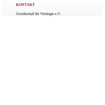
KONTAKT
Gesellschaft für Virologie e.V.
c/o Verbandplus
Münchstraße 9
D-63739 Aschaffenburg
Email
:
geschaeftsstelle@g-f-v.org
LINKS
Impressum
Datenschutz
NEWSLETTER
Bleibt informiert über die wichtigsten Themen rund um die
GfV e.V.
Folgen
Folgen
Wir benutzen auf unserer Website einige grundlegende Cookies um
Ihnen eine optimale Nutzererfahrung zu ermöglichen. Durch Ihre
Bestätigung, stimmen Sie diesen Cookies zu.