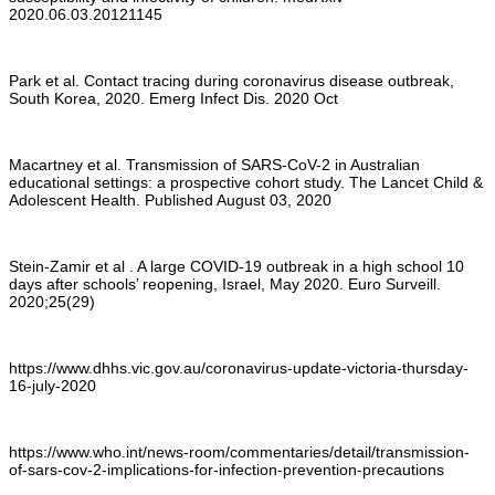
2020.06.03.20121145
Park et al. Contact tracing during coronavirus disease outbreak,
South Korea, 2020. Emerg Infect Dis. 2020 Oct
Macartney et al. Transmission of SARS-CoV-2 in Australian
educational settings: a prospective cohort study. The Lancet Child &
Adolescent Health. Published August 03, 2020
Stein-Zamir et al . A large COVID-19 outbreak in a high school 10
days after schools’ reopening, Israel, May 2020. Euro Surveill.
2020;25(29)
https://www.dhhs.vic.gov.au/coronavirus-update-victoria-thursday-
16-july-2020
https://www.who.int/news-room/commentaries/detail/transmission-
of-sars-cov-2-implications-for-infection-prevention-precautions