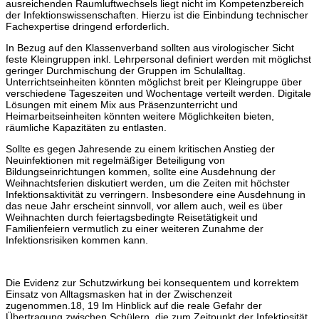
ausreichenden Raumluftwechsels liegt nicht im Kompetenzbereich
der Infektionswissenschaften. Hierzu ist die Einbindung technischer
Fachexpertise dringend erforderlich.
In Bezug auf den Klassenverband sollten aus virologischer Sicht
feste Kleingruppen inkl. Lehrpersonal definiert werden mit möglichst
geringer Durchmischung der Gruppen im Schulalltag.
Unterrichtseinheiten könnten möglichst breit per Kleingruppe über
verschiedene Tageszeiten und Wochentage verteilt werden. Digitale
Lösungen mit einem Mix aus Präsenzunterricht und
Heimarbeitseinheiten könnten weitere Möglichkeiten bieten,
räumliche Kapazitäten zu entlasten.
Sollte es gegen Jahresende zu einem kritischen Anstieg der
Neuinfektionen mit regelmäßiger Beteiligung von
Bildungseinrichtungen kommen, sollte eine Ausdehnung der
Weihnachtsferien diskutiert werden, um die Zeiten mit höchster
Infektionsaktivität zu verringern. Insbesondere eine Ausdehnung in
das neue Jahr erscheint sinnvoll, vor allem auch, weil es über
Weihnachten durch feiertagsbedingte Reisetätigkeit und
Familienfeiern vermutlich zu einer weiteren Zunahme der
Infektionsrisiken kommen kann.
Die Evidenz zur Schutzwirkung bei konsequentem und korrektem
Einsatz von Alltagsmasken hat in der Zwischenzeit
zugenommen.18, 19 Im Hinblick auf die reale Gefahr der
Übertragung zwischen Schülern, die zum Zeitpunkt der Infektiosität