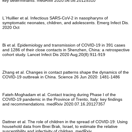
key determinants. medRxiv 2020.06.08.20125310
L`Huillier et al. Infectious SARS-CoV-2 in nasopharynx of
symptomatic neonates, children, and adolescents. Emerg Infect Dis.
2020 Oct
Bi et al. Epidemiology and transmission of COVID-19 in 391 cases
and 1286 of their close contacts in Shenzhen, China: a retrospective
cohort study. Lancet Infect Dis 2020 Aug;20(8):911-919
Zhang et al. Changes in contact patterns shape the dynamics of the
COVID-19 outbreak in China. Science 26 Jun 2020: 1481-1486
Fateh-Moghadam et al. Contact tracing during Phase I of the
COVID-19 pandemic in the Province of Trento, Italy: key findings
and recommendations. medRxiv 2020.07.16.20127357
Dattner et al. The role of children in the spread of COVID-19: Using
household data from Bnei Brak, Israel, to estimate the relative
susceptibility and infectivity of children. medRxiv