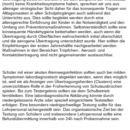
(noch) keine Krankheitssymptome haben, sprechen wir uns aus
alleiniger virologischer Sicht daher für das konsequente Tragen von
Alltagsmasken in allen Schuljahrgängen auch während des
Unterrichts aus. Dies sollte begleitet werden durch eine
altersgerechte Einführung der Kinder in die Notwendigkeit und den
Umfang von Präventionsmaßnahmen. Selbstverständlich sollte eine
konsequente Händehygiene beibehalten werden, auch wenn die
Übertragung durch Oberflächen wahrscheinlich initial überschätzt
und die aerogene Übertragung unterschätzt wurde. Hier sollten die
Empfehlungen der ersten Jahreshälfte nachgearbeitet werden.
Maßnahmen in den Bereichen Tröpfchen-, Aerosol- und
Kontaktübertragung sind nicht gegeneinander austauschbar.
Schüler mit einer akuten Atemwegsinfektion sollten auch bei milden
Symptomen labordiagnostisch abgeklärt werden, wenn dies möglich
ist, weil sie als Anzeiger von Übertragungsherden (Clustern) eine
unverzichtbare Rolle in der Früherkennung von Schulausbrüchen
spielen. Bis zum Testergebnis sollten sie dem Schulbetrieb
fernbleiben. Eine labordiagnostische Abklärung könnte durch
niedergelassene Ärzte oder speziell eingerichtete Teststellen
erfolgen. Eine besonders niedrigschwellige Testung sollte für das
Lehrpersonal sichergestellt sein. Das organisatorische Ziel bei der
Testung von Schülern und insbesondere Lehrpersonal sollte eine
Befundübermittlung innerhalb von 24h nach Probennahme sein.