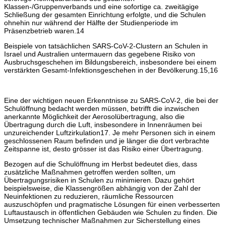
Klassen-/Gruppenverbands und eine sofortige ca. zweitägige
Schließung der gesamten Einrichtung erfolgte, und die Schulen
ohnehin nur während der Hälfte der Studienperiode im
Präsenzbetrieb waren.14
Beispiele von tatsächlichen SARS-CoV-2-Clustern an Schulen in
Israel und Australien untermauern das gegebene Risiko von
Ausbruchsgeschehen im Bildungsbereich, insbesondere bei einem
verstärkten Gesamt-Infektionsgeschehen in der Bevölkerung.15,16
Eine der wichtigen neuen Erkenntnisse zu SARS-CoV-2, die bei der
Schulöffnung bedacht werden müssen, betrifft die inzwischen
anerkannte Möglichkeit der Aerosolübertragung, also die
Übertragung durch die Luft, insbesondere in Innenräumen bei
unzureichender Luftzirkulation17. Je mehr Personen sich in einem
geschlossenen Raum befinden und je länger die dort verbrachte
Zeitspanne ist, desto grösser ist das Risiko einer Übertragung.
Bezogen auf die Schulöffnung im Herbst bedeutet dies, dass
zusätzliche Maßnahmen getroffen werden sollten, um
Übertragungsrisiken in Schulen zu minimieren. Dazu gehört
beispielsweise, die Klassengrößen abhängig von der Zahl der
Neuinfektionen zu reduzieren, räumliche Ressourcen
auszuschöpfen und pragmatische Lösungen für einen verbesserten
Luftaustausch in öffentlichen Gebäuden wie Schulen zu finden. Die
Umsetzung technischer Maßnahmen zur Sicherstellung eines