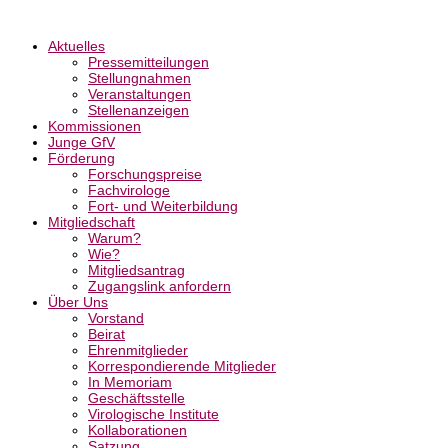
Aktuelles
Pressemitteilungen
Stellungnahmen
Veranstaltungen
Stellenanzeigen
Kommissionen
Junge GfV
Förderung
Forschungspreise
Fachvirologe
Fort- und Weiterbildung
Mitgliedschaft
Warum?
Wie?
Mitgliedsantrag
Zugangslink anfordern
Über Uns
Vorstand
Beirat
Ehrenmitglieder
Korrespondierende Mitglieder
In Memoriam
Geschäftsstelle
Virologische Institute
Kollaborationen
Satzung