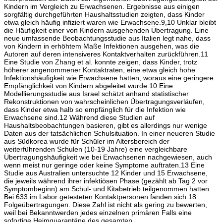
Kindern im Vergleich zu Erwachsenen. Ergebnisse aus einigen
sorgfältig durchgeführten Haushaltsstudien zeigten, dass Kinder
etwa gleich häufig infiziert waren wie Erwachsene.9,10 Unklar bleibt
die Häufigkeit einer von Kindern ausgehenden Übertragung. Eine
neue umfassende Beobachtungsstudie aus Italien legt nahe, dass
von Kindern in erhöhtem Maße Infektionen ausgehen, was die
Autoren auf deren intensiveres Kontaktverhalten zurückführen.11
Eine Studie von Zhang et al. konnte zeigen, dass Kinder, trotz
höherer angenommener Kontaktraten, eine etwa gleich hohe
Infektionshäufigkeit wie Erwachsene hatten, woraus eine geringere
Empfänglichkeit von Kindern abgeleitet wurde.10 Eine
Modellierungsstudie aus Israel schätzt anhand statistischer
Rekonstruktionen von wahrscheinlichen Übertragungsverläufen,
dass Kinder etwa halb so empfänglich für die Infektion wie
Erwachsene sind.12 Während diese Studien auf
Haushaltsbeobachtungen basieren, gibt es allerdings nur wenige
Daten aus der tatsächlichen Schulsituation. In einer neueren Studie
aus Südkorea wurde für Schüler im Altersbereich der
weiterführenden Schulen (10-19 Jahre) eine vergleichbare
Übertragungshäufigkeit wie bei Erwachsenen nachgewiesen, auch
wenn meist nur geringe oder keine Symptome auftraten.13 Eine
Studie aus Australien untersuchte 12 Kinder und 15 Erwachsene,
die jeweils während ihrer infektiösen Phase (gezählt ab Tag 2 vor
Symptombeginn) am Schul- und Kitabetrieb teilgenommen hatten.
Bei 633 im Labor getesteten Kontaktpersonen fanden sich 18
Folgeübertragungen. Diese Zahl ist nicht als gering zu bewerten,
weil bei Bekanntwerden jedes einzelnen primären Falls eine
sofortige Heimquarantäne des gesamten