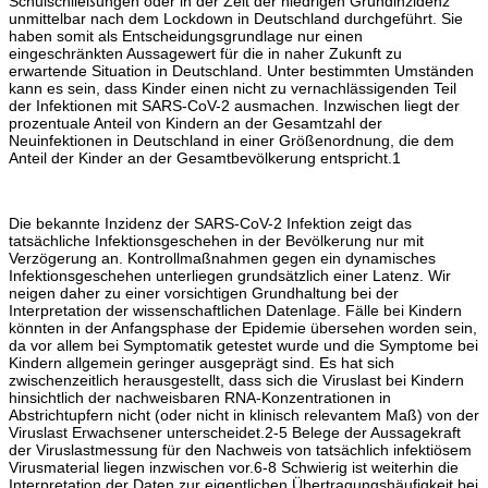
Schulschließungen oder in der Zeit der niedrigen Grundinzidenz
unmittelbar nach dem Lockdown in Deutschland durchgeführt. Sie
haben somit als Entscheidungsgrundlage nur einen
eingeschränkten Aussagewert für die in naher Zukunft zu
erwartende Situation in Deutschland. Unter bestimmten Umständen
kann es sein, dass Kinder einen nicht zu vernachlässigenden Teil
der Infektionen mit SARS-CoV-2 ausmachen. Inzwischen liegt der
prozentuale Anteil von Kindern an der Gesamtzahl der
Neuinfektionen in Deutschland in einer Größenordnung, die dem
Anteil der Kinder an der Gesamtbevölkerung entspricht.1
Die bekannte Inzidenz der SARS-CoV-2 Infektion zeigt das
tatsächliche Infektionsgeschehen in der Bevölkerung nur mit
Verzögerung an. Kontrollmaßnahmen gegen ein dynamisches
Infektionsgeschehen unterliegen grundsätzlich einer Latenz. Wir
neigen daher zu einer vorsichtigen Grundhaltung bei der
Interpretation der wissenschaftlichen Datenlage. Fälle bei Kindern
könnten in der Anfangsphase der Epidemie übersehen worden sein,
da vor allem bei Symptomatik getestet wurde und die Symptome bei
Kindern allgemein geringer ausgeprägt sind. Es hat sich
zwischenzeitlich herausgestellt, dass sich die Viruslast bei Kindern
hinsichtlich der nachweisbaren RNA-Konzentrationen in
Abstrichtupfern nicht (oder nicht in klinisch relevantem Maß) von der
Viruslast Erwachsener unterscheidet.2-5 Belege der Aussagekraft
der Viruslastmessung für den Nachweis von tatsächlich infektiösem
Virusmaterial liegen inzwischen vor.6-8 Schwierig ist weiterhin die
Interpretation der Daten zur eigentlichen Übertragungshäufigkeit bei