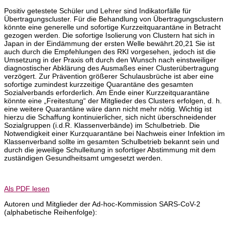
Positiv getestete Schüler und Lehrer sind Indikatorfälle für
Übertragungscluster. Für die Behandlung von Übertragungsclustern
könnte eine generelle und sofortige Kurzzeitquarantäne in Betracht
gezogen werden. Die sofortige Isolierung von Clustern hat sich in
Japan in der Eindämmung der ersten Welle bewährt.20,21 Sie ist
auch durch die Empfehlungen des RKI vorgesehen, jedoch ist die
Umsetzung in der Praxis oft durch den Wunsch nach einstweiliger
diagnostischer Abklärung des Ausmaßes einer Clusterübertragung
verzögert. Zur Prävention größerer Schulausbrüche ist aber eine
sofortige zumindest kurzzeitige Quarantäne des gesamten
Sozialverbands erforderlich. Am Ende einer Kurzzeitquarantäne
könnte eine „Freitestung“ der Mitglieder des Clusters erfolgen, d. h.
eine weitere Quarantäne wäre dann nicht mehr nötig. Wichtig ist
hierzu die Schaffung kontinuierlicher, sich nicht überschneidender
Sozialgruppen (i.d.R. Klassenverbände) im Schulbetrieb. Die
Notwendigkeit einer Kurzquarantäne bei Nachweis einer Infektion im
Klassenverband sollte im gesamten Schulbetrieb bekannt sein und
durch die jeweilige Schulleitung in sofortiger Abstimmung mit dem
zuständigen Gesundheitsamt umgesetzt werden.
Als PDF lesen
Autoren und Mitglieder der Ad-hoc-Kommission SARS-CoV-2
(alphabetische Reihenfolge):